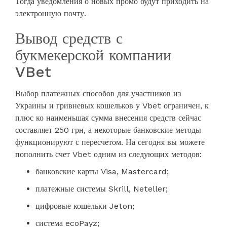
Тогда уведомления о новых промо будут приходить на
электронную почту.
Вывод средств с
букмекерской компании
VBet
Выбор платежных способов для участников из
Украины и гривневых кошельков у Vbet ограничен, к
плюс ко наименьшая сумма внесения средств сейчас
составляет 250 грн, а некоторые банковские методы
функционируют с пересчетом. На сегодня вы можете
пополнить счет Vbet одним из следующих методов:
банковские карты Visa, Mastercard;
платежные системы Skrill, Neteller;
цифровые кошельки Jeton;
система ecoPayz;