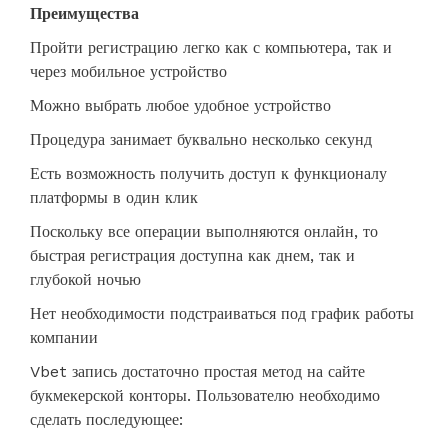
Преимущества
Пройти регистрацию легко как с компьютера, так и
через мобильное устройство
Можно выбрать любое удобное устройство
Процедура занимает буквально несколько секунд
Есть возможность получить доступ к функционалу
платформы в один клик
Поскольку все операции выполняются онлайн, то
быстрая регистрация доступна как днем, так и
глубокой ночью
Нет необходимости подстраиваться под график работы
компании
Vbet запись достаточно простая метод на сайте
букмекерской конторы. Пользователю необходимо
сделать последующее: