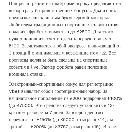
При регистрации на платформе игроку предлагают на
выбор сразу 5 приветственных бонусов. Два из них
предназначены клиентам букмекерской конторы.
Любителям традиционных спортивных ставок готовы
подарить фрибет стоимостью до ₴2500. Для этого
нужно пополнить счет и сделать первую ставку от
₴100. Засчитывается любой экспресс, включающий от
3 позиций с минимальным коэффициентом 1.2. Все
прогнозы должны быть сделаны на спортивные
события в live. Размер фрибета равен половине
номинала ставки.
Электронный-спортивный бонус для регистрацию
Vbet выявляет собой гостеприимный набор. За
начинатльное пополнение из ₴200 подарочная +100%
(до ₴7500). Эти средства следует установить в 13-
кратном размере за 7 дней. За второй депозит
перечисляют +150% (до ₴5000, отыгрыш х14), за
третий — +200% (до ₴3750, отыгрыш х15). В зачет