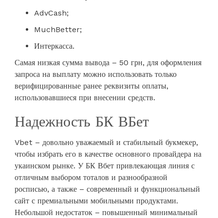
AdvCash;
MuchBetter;
Интеркасса.
Самая низкая сумма вывода – 50 грн, для оформления
запроса на выплату можно использовать только
верифицированные ранее реквизиты оплаты,
использовавшиеся при внесении средств.
Надежность БК ВБет
Vbet – довольно уважаемый и стабильный букмекер,
чтобы избрать его в качестве основного провайдера на
укаинском рынке. У БК Вбет привлекающая линия с
отличным выбором тоталов и разнообразной
росписью, а также – современный и функциональный
сайт с премиальными мобильными продуктами.
Небольшой недостаток – повышенный минимальный