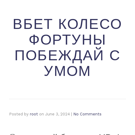
ВБЕТ КОЛЕСО
ФОРТУНЫ
ПОБЕЖДАЙ С
УМОМ
Posted by
root
on
June 3, 2024
|
No Comments