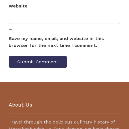
Website
Save my name, email, and website in this
browser for the next time I comment.
About Us
Travel through the delicious culinary history of
Marrakech with us. For a decade, we have shared