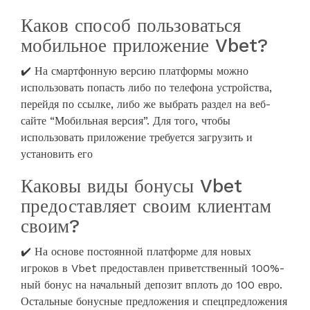
Каков способ пользоваться
мобильное приложение Vbet?
✔️ На смартфонную версию платформы можно
использовать попасть либо по телефона устройства,
перейдя по ссылке, либо же выбрать раздел на веб-
сайте “Мобильная версия”. Для того, чтобы
использовать приложение требуется загрузить и
установить его
Каковы виды бонусы Vbet
предоставляет своим клиентам
своим?
✔️ На основе постоянной платформе для новых
игроков в Vbet предоставлен приветственный 100%-
ный бонус на начальный депозит вплоть до 100 евро.
Остальные бонусные предложения и спецпредложения