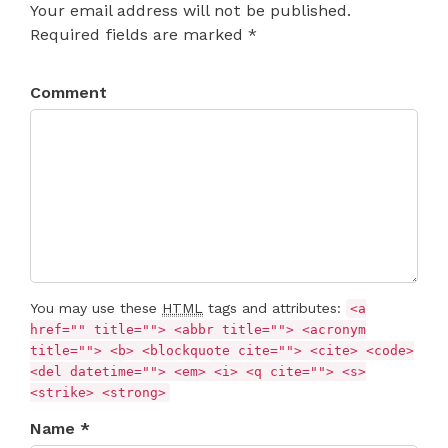
Your email address will not be published.
Required fields are marked *
Comment
You may use these
HTML
tags and attributes:
<a
href="" title=""> <abbr title=""> <acronym
title=""> <b> <blockquote cite=""> <cite> <code>
<del datetime=""> <em> <i> <q cite=""> <s>
<strike> <strong>
Name *